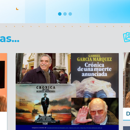
s...
D