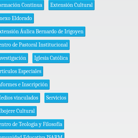
ormación Continua
Extensión Cultural
nexo Eldorado
xtensión Áulica Bernardo de Irigoyen
entro de Pastoral Institucional
nvestigación
Iglesia Católica
rtículos Especiales
nformes e Inscripción
edios vinculados
Servicios
bojere Cultural
entro de Teología y Filosofía
omunidad Educativa ISARM