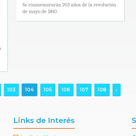
Se conmemorarán 203 años de la revolución
de mayo de 1810.
ó
103
104
105
106
107
108
›
Links de Interés
S