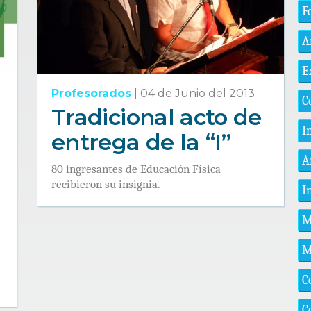
F
A
E
Profesorados
|
04 de Junio del 2013
C
Tradicional acto de
I
entrega de la “I”
A
80 ingresantes de Educación Física
recibieron su insignia.
I
M
M
C
C