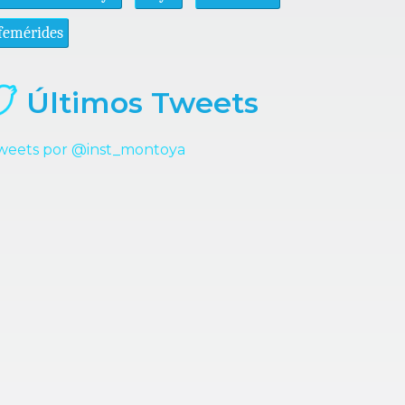
femérides
Últimos Tweets
weets por @inst_montoya