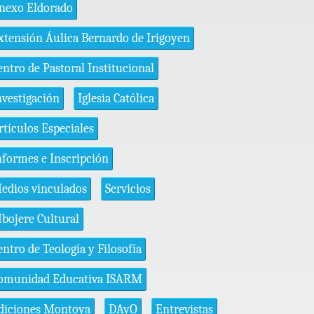
nexo Eldorado
xtensión Áulica Bernardo de Irigoyen
entro de Pastoral Institucional
nvestigación
Iglesia Católica
rtículos Especiales
nformes e Inscripción
edios vinculados
Servicios
bojere Cultural
entro de Teología y Filosofía
omunidad Educativa ISARM
diciones Montoya
DAyO
Entrevistas