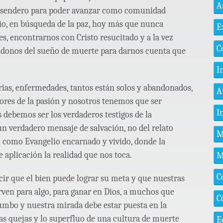
A
el sendero para poder avanzar como comunidad
io, en búsqueda de la paz, hoy más que nunca
E
s, encontrarnos con Cristo resucitado y a la vez
C
donos del sueño de muerte para darnos cuenta que
I
as, enfermedades, tantos están solos y abandonados,
A
lores de la pasión y nosotros tenemos que ser
I
s debemos ser los verdaderos testigos de la
un verdadero mensaje de salvación, no del relato
M
o como Evangelio encarnado y vivido, donde la
e aplicación la realidad que nos toca.
M
C
ecir que el bien puede lograr su meta y que nuestras
irven para algo, para ganar en Dios, a muchos que
C
rumbo y nuestra mirada debe estar puesta en la
as quejas y lo superfluo de una cultura de muerte
E