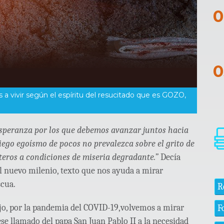
 a vivir según el espíritu del resucitado que es GOZO,
esperanza por los que debemos avanzar juntos hacia
iego egoísmo de pocos no prevalezca sobre el grito de
eros a condiciones de miseria degradante.”
Decía
del nuevo milenio, texto que nos ayuda a mirar
scua.
R
o, por la pandemia del COVID-19,volvemos a mirar
F
e llamado del papa San Juan Pablo II a la necesidad