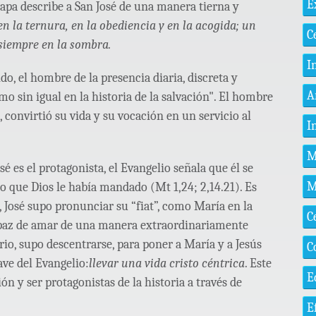
E
 Papa describe a San José de una manera tierna y
 la ternura, en la obediencia y en la acogida; un
C
 siempre en la sombra.
I
do, el hombre de la presencia diaria, discreta y
A
o sin igual en la historia de la salvación". El hombre
convirtió su vida y su vocación en un servicio al
I
M
osé es el protagonista, el Evangelio señala que él se
M
lo que Dios le había mandado (Mt 1,24; 2,14.21). Es
, José supo pronunciar su “fiat”, como María en la
C
apaz de amar de una manera extraordinariamente
ario, supo descentrarse, para poner a María y a Jesús
C
ave del Evangelio:
llevar una vida cristo céntrica
. Este
E
ón y ser protagonistas de la historia a través de
E