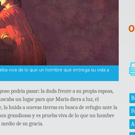
rueba viva de lo que un hombre que entrega su vida a
sposo podría pasar
:
la duda frente a su propia esposa,
R
uscaba un lugar para que María diera a luz, el
 la huida a nuevas tierras en busca de refugio ante la
F
 son grandiosas y es prueba viva de lo que un hombre
 medio de su gracia.
A