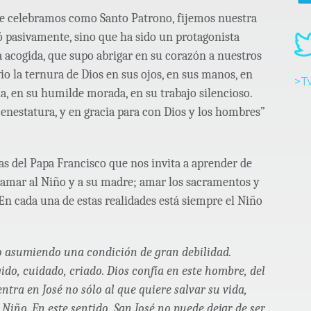
e celebramos como Santo Patrono, fijemos nuestra
ó pasivamente, sino que ha sido un protagonista
na acogida, que supo abrigar en su corazón a nuestros
 vio la ternura de Dios en sus ojos, en sus manos, en
>T
a, en su humilde morada, en su trabajo silencioso.
 enestatura, y en gracia para con Dios y los hombres”
as del Papa Francisco que nos invita a aprender de
 amar al Niño y a su madre; amar los sacramentos y
. En cada una de estas realidades está siempre el Niño
o asumiendo una condición de gran debilidad.
ido, cuidado, criado. Dios confía en este hombre, del
ra en José no sólo al que quiere salvar su vida,
l Niño. En este sentido, San José no puede dejar de ser