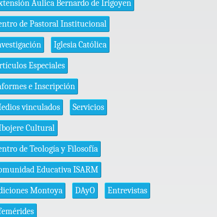
xtensión Áulica Bernardo de Irigoyen
entro de Pastoral Institucional
nvestigación
Iglesia Católica
rtículos Especiales
nformes e Inscripción
edios vinculados
Servicios
bojere Cultural
entro de Teología y Filosofía
omunidad Educativa ISARM
diciones Montoya
DAyO
Entrevistas
femérides