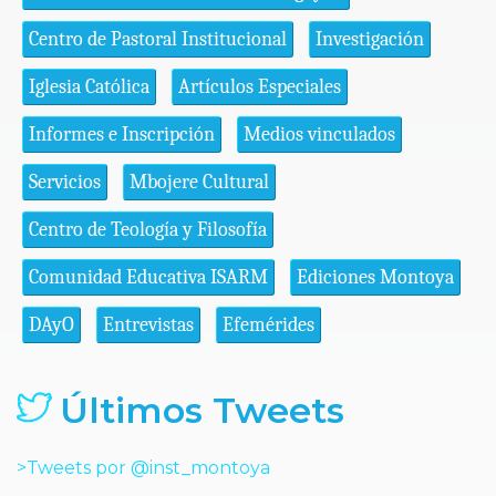
Centro de Pastoral Institucional
Investigación
Iglesia Católica
Artículos Especiales
Informes e Inscripción
Medios vinculados
Servicios
Mbojere Cultural
Centro de Teología y Filosofía
Comunidad Educativa ISARM
Ediciones Montoya
DAyO
Entrevistas
Efemérides
Últimos Tweets
>Tweets por @inst_montoya