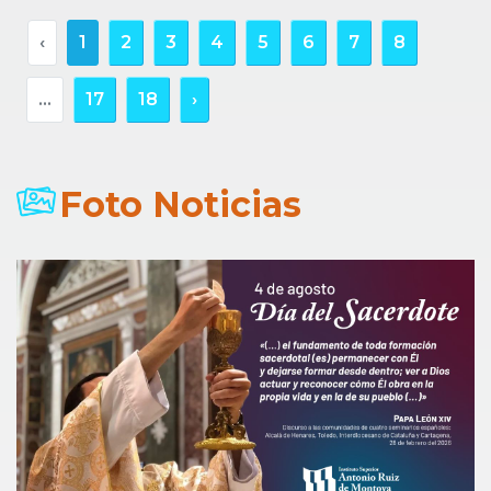
‹
1
2
3
4
5
6
7
8
...
17
18
›
Foto Noticias