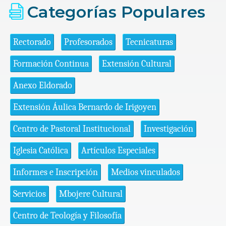
Categorías Populares
Rectorado
Profesorados
Tecnicaturas
Formación Continua
Extensión Cultural
Anexo Eldorado
Extensión Áulica Bernardo de Irigoyen
Centro de Pastoral Institucional
Investigación
Iglesia Católica
Artículos Especiales
Informes e Inscripción
Medios vinculados
Servicios
Mbojere Cultural
Centro de Teología y Filosofía