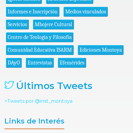
Informes e Inscripción
Medios vinculados
Servicios
Mbojere Cultural
Centro de Teología y Filosofía
Comunidad Educativa ISARM
Ediciones Montoya
DAyO
Entrevistas
Efemérides
Últimos Tweets
>Tweets por @inst_montoya
Links de Interés