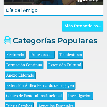
Día del Amigo
Más fotonoticias...
Categorías Populares
Rectorado
Profesorados
Tecnicaturas
Formación Continua
Extensión Cultural
Anexo Eldorado
Extensión Áulica Bernardo de Irigoyen
Centro de Pastoral Institucional
Investigación
Iglesia Católica
Artículos Especiales