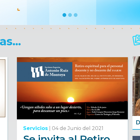
s...
D
Servicios
|
04 de Junio del 2021
Se invita al Retiro