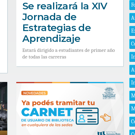
Se realizará la XIV
F
Jornada de
A
Estrategias de
E
Aprendizaje
C
Estará dirigido a estudiantes de primer año
I
de todas las carreras
A
I
M
M
C
C