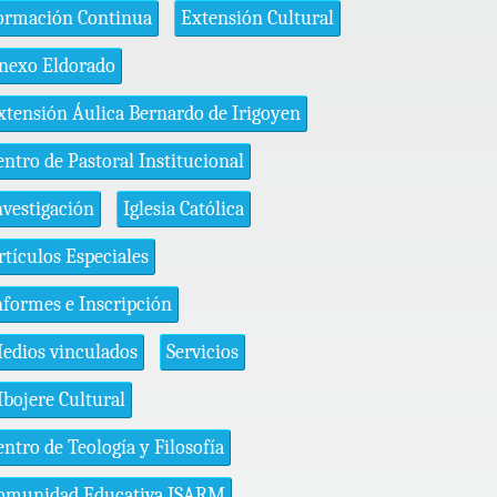
ormación Continua
Extensión Cultural
nexo Eldorado
xtensión Áulica Bernardo de Irigoyen
entro de Pastoral Institucional
nvestigación
Iglesia Católica
rtículos Especiales
nformes e Inscripción
edios vinculados
Servicios
bojere Cultural
entro de Teología y Filosofía
omunidad Educativa ISARM