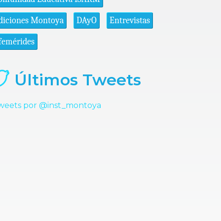
diciones Montoya
DAyO
Entrevistas
femérides
Últimos Tweets
weets por @inst_montoya