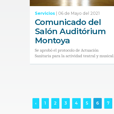
Servicios
|
06 de Mayo del 2021
Comunicado del
Salón Auditórium
Montoya
Se aprobó el protocolo de Actuación
Sanitaria para la actividad teatral y musical
‹
1
2
3
4
5
6
7