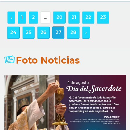
‹
1
2
...
20
21
22
23
24
25
26
27
28
›
Foto Noticias