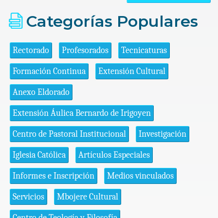
Categorías Populares
Rectorado
Profesorados
Tecnicaturas
Formación Continua
Extensión Cultural
Anexo Eldorado
Extensión Áulica Bernardo de Irigoyen
Centro de Pastoral Institucional
Investigación
Iglesia Católica
Artículos Especiales
Informes e Inscripción
Medios vinculados
Servicios
Mbojere Cultural
Centro de Teología y Filosofía