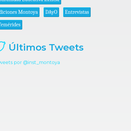
diciones Montoya
DAyO
Entrevistas
femérides
Últimos Tweets
weets por @inst_montoya