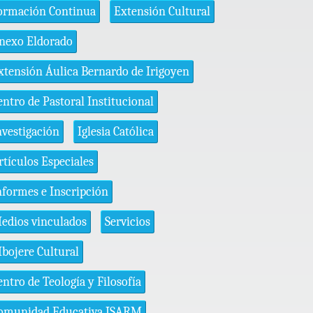
ormación Continua
Extensión Cultural
nexo Eldorado
xtensión Áulica Bernardo de Irigoyen
entro de Pastoral Institucional
nvestigación
Iglesia Católica
rtículos Especiales
nformes e Inscripción
edios vinculados
Servicios
bojere Cultural
entro de Teología y Filosofía
omunidad Educativa ISARM