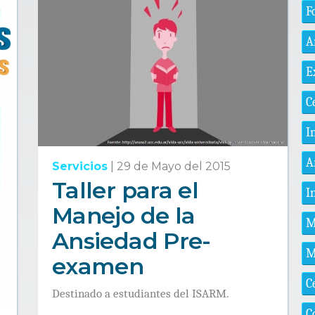
F
A
E
C
I
A
Servicios
|
29 de Mayo del 2015
Taller para el
I
Manejo de la
M
Ansiedad Pre-
M
examen
C
Destinado a estudiantes del ISARM.
C