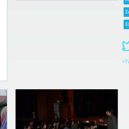
E
E
>T