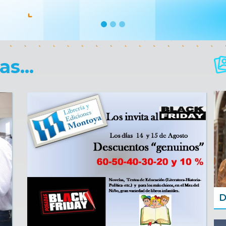
s...
D