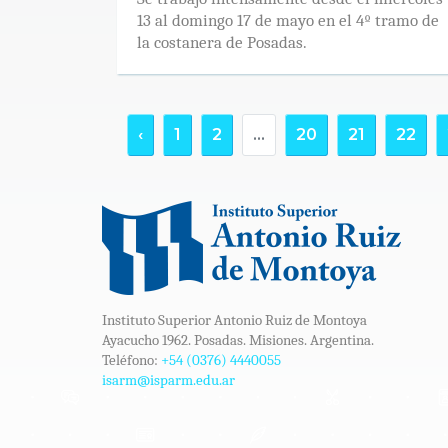
13 al domingo 17 de mayo en el 4º tramo de
la costanera de Posadas.
‹
1
2
...
20
21
22
Instituto Superior Antonio Ruiz de Montoya
Ayacucho 1962. Posadas. Misiones. Argentina.
Teléfono:
+54 (0376) 4440055
isarm@isparm.edu.ar