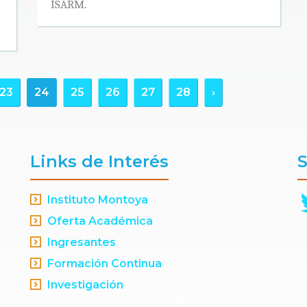
ISARM.
23
24
25
26
27
28
›
Links de Interés
S
Instituto Montoya
Oferta Académica
Ingresantes
Formación Continua
Investigación