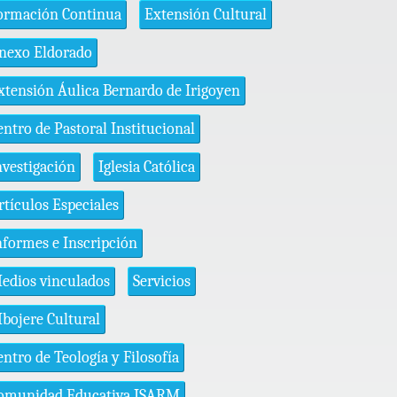
ormación Continua
Extensión Cultural
nexo Eldorado
xtensión Áulica Bernardo de Irigoyen
entro de Pastoral Institucional
nvestigación
Iglesia Católica
rtículos Especiales
nformes e Inscripción
edios vinculados
Servicios
bojere Cultural
entro de Teología y Filosofía
omunidad Educativa ISARM