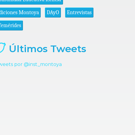
diciones Montoya
DAyO
Entrevistas
femérides
Últimos Tweets
weets por @inst_montoya