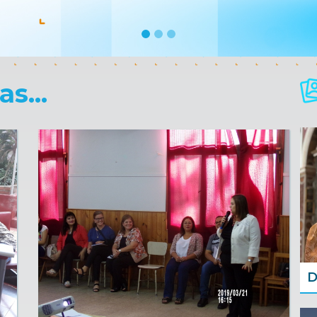
s...
D