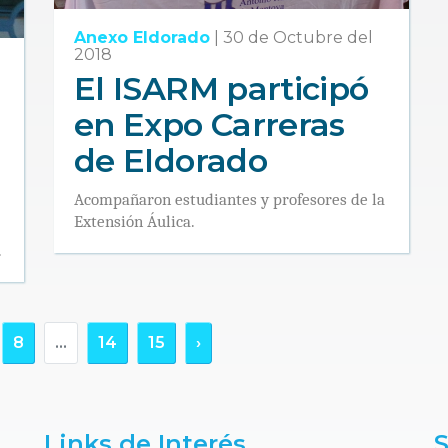
Anexo Eldorado
|
30 de Octubre del
2018
l
El ISARM participó
en Expo Carreras
de Eldorado
Acompañaron estudiantes y profesores de la
Extensión Áulica.
.
8
...
14
15
›
Links de Interés
S