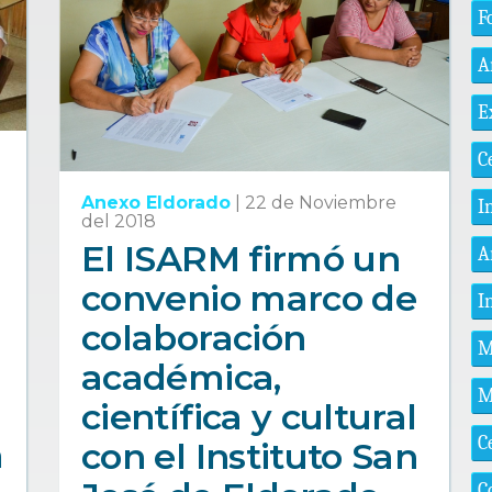
F
A
E
C
Anexo Eldorado
|
22 de Noviembre
I
del 2018
El ISARM firmó un
A
convenio marco de
I
colaboración
M
académica,
M
científica y cultural
C
a
con el Instituto San
C