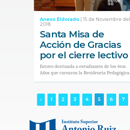
Anexo Eldorado
|
15 de Noviembre de
2018
Santa Misa de
Acción de Gracias
por el cierre lectivo
Estuvo destinada a estudiantes de los 4tos.
Años que cursaron la Residencia Pedagógica
‹
1
2
3
4
5
6
7