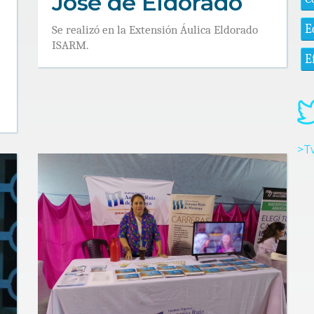
José de Eldorado
E
Se realizó en la Extensión Áulica Eldorado
ISARM.
E
>T