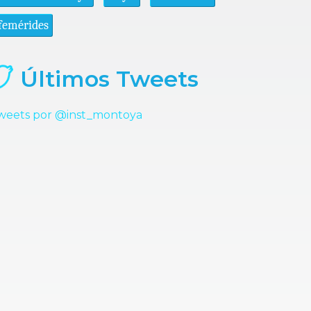
femérides
Últimos Tweets
weets por @inst_montoya