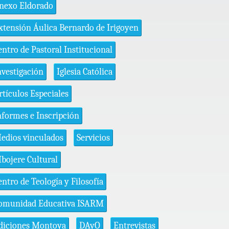
nexo Eldorado
xtensión Áulica Bernardo de Irigoyen
entro de Pastoral Institucional
nvestigación
Iglesia Católica
rtículos Especiales
nformes e Inscripción
edios vinculados
Servicios
bojere Cultural
entro de Teología y Filosofía
omunidad Educativa ISARM
diciones Montoya
DAyO
Entrevistas