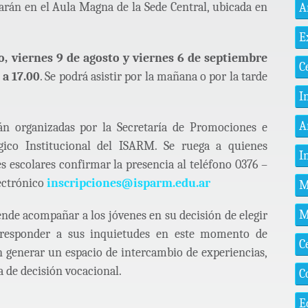
arán en el Aula Magna de la Sede Central, ubicada en
A
E
o, viernes 9 de agosto y viernes 6 de septiembre
C
 a 17.00
. Se podrá asistir por la mañana o por la tarde
I
A
tán organizadas por la Secretaría de Promociones e
ógico Institucional del ISARM. Se ruega a quienes
I
es escolares confirmar la presencia al teléfono 0376 –
lectrónico
inscripciones@isparm.edu.ar
M
M
tende acompañar a los jóvenes en su decisión de elegir
a, responder a sus inquietudes en este momento de
C
n generar un espacio de intercambio de experiencias,
a de decisión vocacional.
C
E