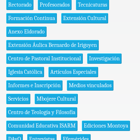
Rectorado
Profesorados
Tecnicaturas
Formación Continua
Extensión Cultural
Anexo Eldorado
Extensión Áulica Bernardo de Irigoyen
Centro de Pastoral Institucional
Investigación
Iglesia Católica
Artículos Especiales
Informes e Inscripción
Medios vinculados
Servicios
Mbojere Cultural
Centro de Teología y Filosofía
Comunidad Educativa ISARM
Ediciones Montoya
DAyO
Entrevistas
Efemérides