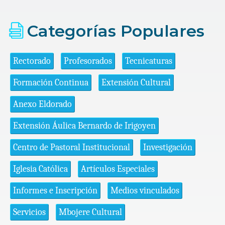
Categorías Populares
Rectorado
Profesorados
Tecnicaturas
Formación Continua
Extensión Cultural
Anexo Eldorado
Extensión Áulica Bernardo de Irigoyen
Centro de Pastoral Institucional
Investigación
Iglesia Católica
Artículos Especiales
Informes e Inscripción
Medios vinculados
Servicios
Mbojere Cultural