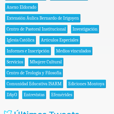
Anexo Eldorado
Extensión Áulica Bernardo de Irigoyen
Centro de Pastoral Institucional
Investigación
Iglesia Católica
Artículos Especiales
Informes e Inscripción
Medios vinculados
Servicios
Mbojere Cultural
Centro de Teología y Filosofía
Comunidad Educativa ISARM
Ediciones Montoya
DAyO
Entrevistas
Efemérides