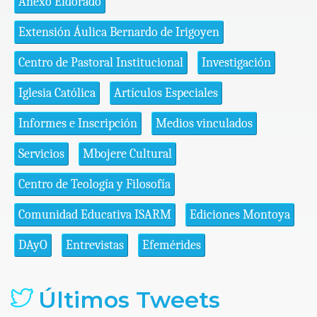
Anexo Eldorado
Extensión Áulica Bernardo de Irigoyen
Centro de Pastoral Institucional
Investigación
Iglesia Católica
Artículos Especiales
Informes e Inscripción
Medios vinculados
Servicios
Mbojere Cultural
Centro de Teología y Filosofía
Comunidad Educativa ISARM
Ediciones Montoya
DAyO
Entrevistas
Efemérides
Últimos Tweets