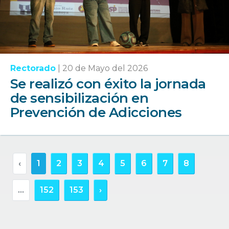
Rectorado
|
20 de Mayo del 2026
Se realizó con éxito la jornada
de sensibilización en
Prevención de Adicciones
‹
1
2
3
4
5
6
7
8
...
152
153
›