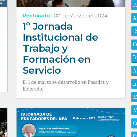
F
Rectorado
|
07 de Marzo del 2024
A
1º Jornada
E
Institucional de
C
Trabajo y
Formación en
I
Servicio
A
El 1 de marzo se desarrolló en Posadas y
I
Eldorado.
M
M
C
C