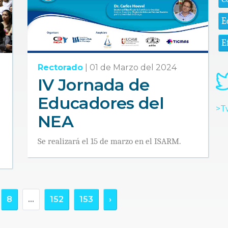
E
E
Rectorado
|
01 de Marzo del 2024
IV Jornada de
Educadores del
>T
NEA
Se realizará el 15 de marzo en el ISARM.
8
...
152
153
›