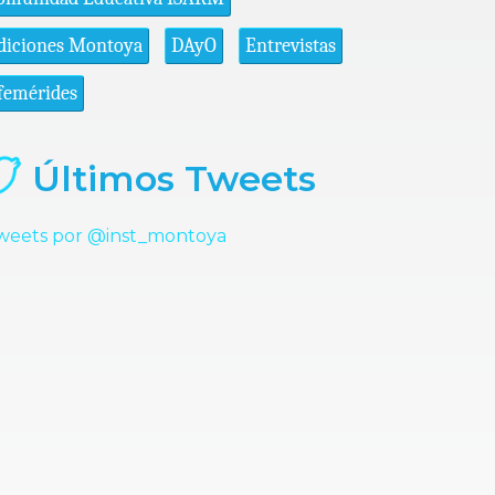
diciones Montoya
DAyO
Entrevistas
femérides
Últimos Tweets
weets por @inst_montoya