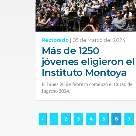
Rectorado
|
05 de Marzo del 2024
Más de 1250
jóvenes eligieron el
Instituto Montoya
El lunes 26 de febrero comenzó el Curso de
Ingreso 2024.
‹
1
2
3
4
5
6
7