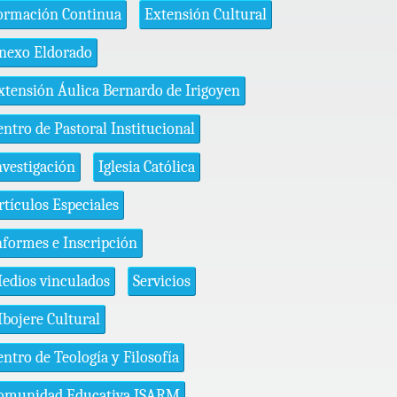
ormación Continua
Extensión Cultural
nexo Eldorado
xtensión Áulica Bernardo de Irigoyen
entro de Pastoral Institucional
nvestigación
Iglesia Católica
rtículos Especiales
nformes e Inscripción
edios vinculados
Servicios
bojere Cultural
entro de Teología y Filosofía
omunidad Educativa ISARM