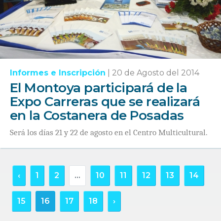
Informes e Inscripción
|
20 de Agosto del 2014
El Montoya participará de la
Expo Carreras que se realizará
en la Costanera de Posadas
Será los días 21 y 22 de agosto en el Centro Multicultural.
‹
1
2
...
10
11
12
13
14
15
16
17
18
›