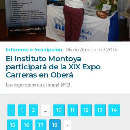
Informes e Inscripción
|
06 de Agosto del 2013
El Instituto Montoya
participará de la XIX Expo
Carreras en Oberá
Los esperamos en el stand Nº13.
‹
1
2
...
10
11
12
13
14
15
16
17
18
›