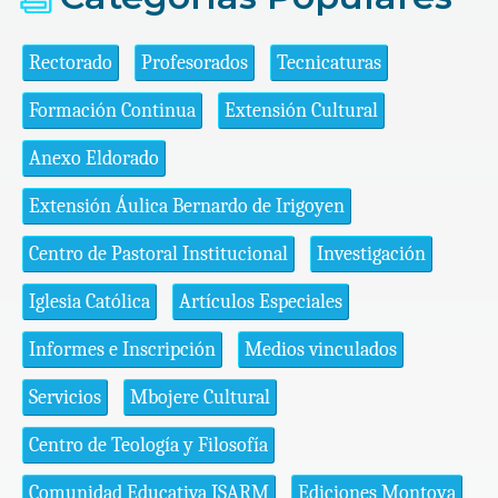
Rectorado
Profesorados
Tecnicaturas
Formación Continua
Extensión Cultural
Anexo Eldorado
Extensión Áulica Bernardo de Irigoyen
Centro de Pastoral Institucional
Investigación
Iglesia Católica
Artículos Especiales
Informes e Inscripción
Medios vinculados
Servicios
Mbojere Cultural
Centro de Teología y Filosofía
Comunidad Educativa ISARM
Ediciones Montoya