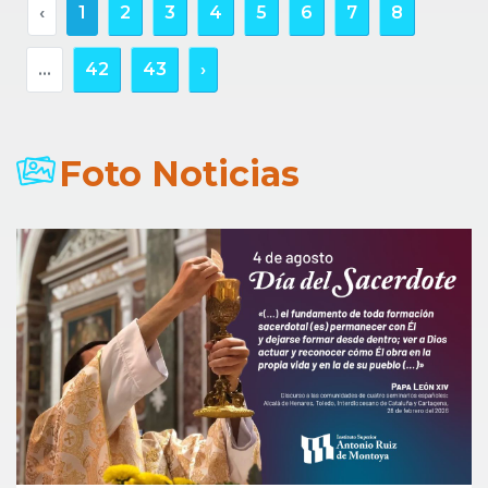
‹
1
2
3
4
5
6
7
8
...
42
43
›
Foto Noticias