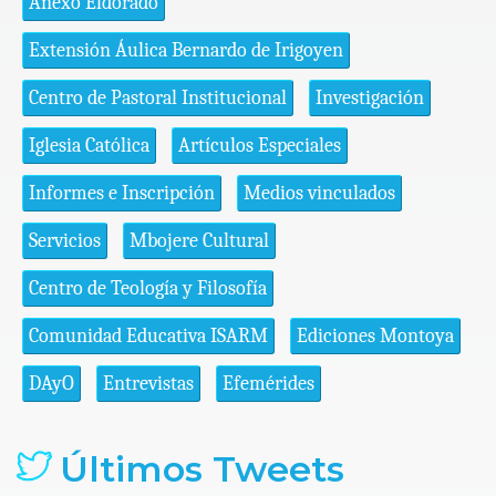
Anexo Eldorado
Extensión Áulica Bernardo de Irigoyen
Centro de Pastoral Institucional
Investigación
Iglesia Católica
Artículos Especiales
Informes e Inscripción
Medios vinculados
Servicios
Mbojere Cultural
Centro de Teología y Filosofía
Comunidad Educativa ISARM
Ediciones Montoya
DAyO
Entrevistas
Efemérides
Últimos Tweets