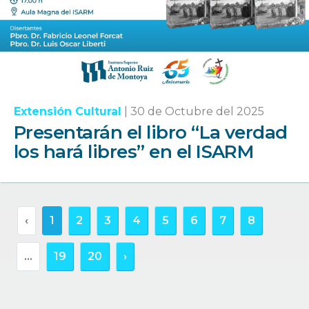
Extensión Cultural
|
30 de Octubre del 2025
Presentarán el libro “La verdad
los hará libres” en el ISARM
‹
1
2
3
4
5
6
7
8
...
19
20
›