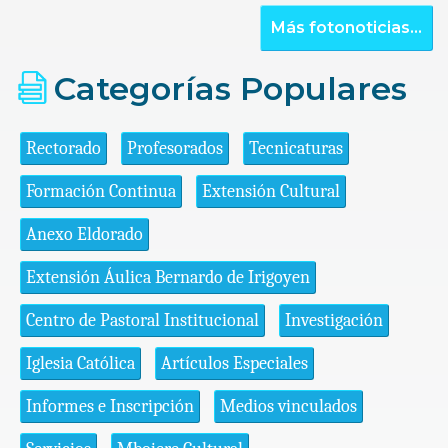
Más fotonoticias...
Categorías Populares
Rectorado
Profesorados
Tecnicaturas
Formación Continua
Extensión Cultural
Anexo Eldorado
Extensión Áulica Bernardo de Irigoyen
Centro de Pastoral Institucional
Investigación
Iglesia Católica
Artículos Especiales
Informes e Inscripción
Medios vinculados