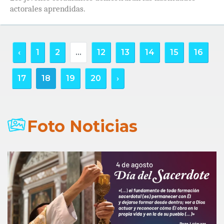
actorales aprendidas.
‹
1
2
...
12
13
14
15
16
17
18
19
20
›
Foto Noticias