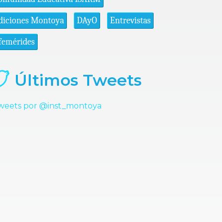
diciones Montoya
DAyO
Entrevistas
femérides
Últimos Tweets
weets por @inst_montoya