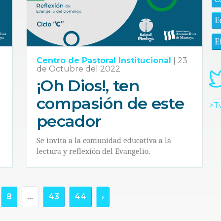
E
E
Centro de Pastoral Institucional
|
23
de Octubre del 2022
¡Oh Dios!, ten
compasión de este
>T
pecador
Se invita a la comunidad educativa a la
lectura y reflexión del Evangelio.
8
...
43
44
›