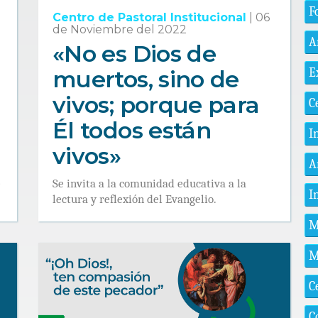
F
Centro de Pastoral Institucional
|
06
de Noviembre del 2022
A
«No es Dios de
muertos, sino de
E
vivos; porque para
C
Él todos están
I
vivos»
A
e
Se invita a la comunidad educativa a la
I
lectura y reflexión del Evangelio.
M
M
C
C