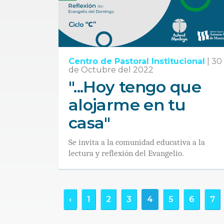
Centro de Pastoral Institucional
|
30
de Octubre del 2022
"...Hoy tengo que
alojarme en tu
casa"
Se invita a la comunidad educativa a la
lectura y reflexión del Evangelio.
‹
1
2
3
4
5
6
7