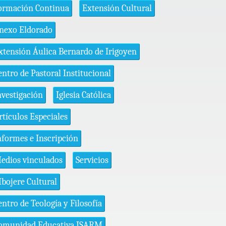
ormación Continua
Extensión Cultural
nexo Eldorado
xtensión Áulica Bernardo de Irigoyen
entro de Pastoral Institucional
nvestigación
Iglesia Católica
rtículos Especiales
nformes e Inscripción
edios vinculados
Servicios
bojere Cultural
entro de Teología y Filosofía
omunidad Educativa ISARM