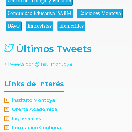
Centro de Teología y Filosofía
Comunidad Educativa ISARM
Ediciones Montoya
DAyO
Entrevistas
Efemérides
Últimos Tweets
>Tweets por @inst_montoya
Links de Interés
Instituto Montoya
Oferta Académica
Ingresantes
Formación Continua