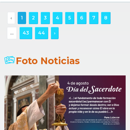
‹
1
2
3
4
5
6
7
8
...
43
44
›
Foto Noticias