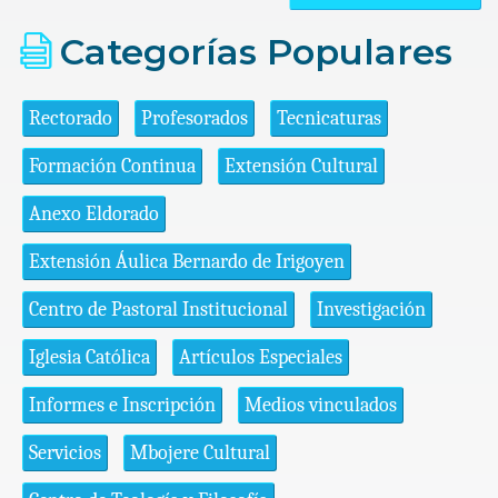
Categorías Populares
Rectorado
Profesorados
Tecnicaturas
Formación Continua
Extensión Cultural
Anexo Eldorado
Extensión Áulica Bernardo de Irigoyen
Centro de Pastoral Institucional
Investigación
Iglesia Católica
Artículos Especiales
Informes e Inscripción
Medios vinculados
Servicios
Mbojere Cultural