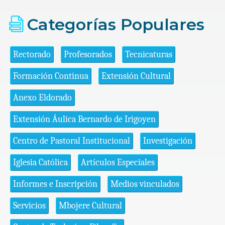
Categorías Populares
Rectorado
Profesorados
Tecnicaturas
Formación Continua
Extensión Cultural
Anexo Eldorado
Extensión Áulica Bernardo de Irigoyen
Centro de Pastoral Institucional
Investigación
Iglesia Católica
Artículos Especiales
Informes e Inscripción
Medios vinculados
Servicios
Mbojere Cultural