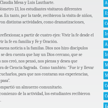
 Claudia Mesa y Luis Lautharte.
A
lómetro 13, los estudiantes visitaron diferentes
E
 En tanto, por la tarde, recibieron la visita de niños,
ron distintas actividades, como dramatizaciones,
C
I
reflexionar, a partir de cuatro ejes: Vivir la fe desde el
ir la fe en familia y Fe y Oración.
A
uena noticia a la familas. Dios nos hizo discípulos
I
s se den cuenta que hay un Dios cercano, que se
s nos creó, nos pensó, nos piensa y desea que
M
era de Ciencia Sagrada. Como también: “Fue ir y llevar
scucharlos, para que nos contaran sus experiencias,
M
pasa”.
C
 compartió un almuerzo comunitario.
comienzo de la actividad, los estudiantes recibieron
C
.
E