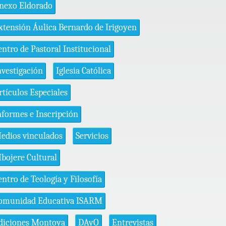
nexo Eldorado
xtensión Áulica Bernardo de Irigoyen
entro de Pastoral Institucional
nvestigación
Iglesia Católica
rtículos Especiales
nformes e Inscripción
edios vinculados
Servicios
bojere Cultural
entro de Teología y Filosofía
omunidad Educativa ISARM
diciones Montoya
DAyO
Entrevistas