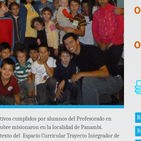
R
jetivos cumplidos por alumnos del Profesorado en
ctubre misionaron en la localidad de Panambí.
F
ntexto del Espacio Curricular Trayecto Integrador de