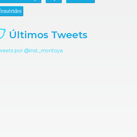
femérides
Últimos Tweets
weets por @inst_montoya