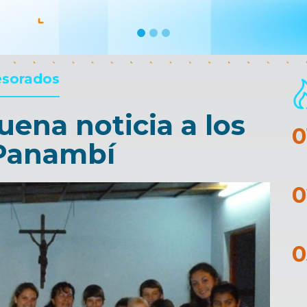
esorados
ena noticia a los
 Panambí