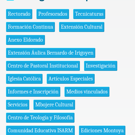
Rectorado
Profesorados
Tecnicaturas
Formación Continua
Extensión Cultural
Anexo Eldorado
Extensión Áulica Bernardo de Irigoyen
Centro de Pastoral Institucional
Investigación
Iglesia Católica
Artículos Especiales
Informes e Inscripción
Medios vinculados
Servicios
Mbojere Cultural
Centro de Teología y Filosofía
Comunidad Educativa ISARM
Ediciones Montoya