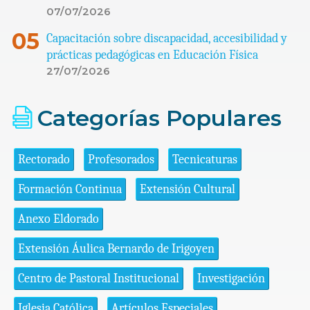
07/07/2026
Capacitación sobre discapacidad, accesibilidad y
prácticas pedagógicas en Educación Física
27/07/2026
Categorías Populares
Rectorado
Profesorados
Tecnicaturas
Formación Continua
Extensión Cultural
Anexo Eldorado
Extensión Áulica Bernardo de Irigoyen
Centro de Pastoral Institucional
Investigación
Iglesia Católica
Artículos Especiales