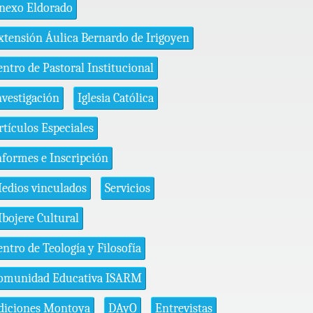
nexo Eldorado
xtensión Áulica Bernardo de Irigoyen
entro de Pastoral Institucional
nvestigación
Iglesia Católica
rtículos Especiales
nformes e Inscripción
edios vinculados
Servicios
bojere Cultural
entro de Teología y Filosofía
omunidad Educativa ISARM
diciones Montoya
DAyO
Entrevistas