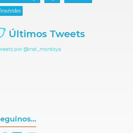
femérides
Últimos Tweets
weets por @inst_montoya
eguinos...