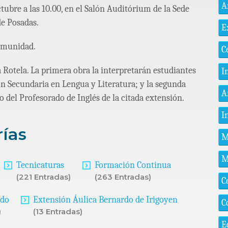
A
tubre a las 10.00, en el Salón Auditórium de la Sede
de Posadas.
E
comunidad.
C
la Rotela. La primera obra la interpretarán estudiantes
I
ón Secundaria en Lengua y Literatura; y la segunda
A
o del Profesorado de Inglés de la citada extensión.
I
rías
M
M
Tecnicaturas
Formación Continua
(221 Entradas)
(263 Entradas)
C
ado
Extensión Áulica Bernardo de Irigoyen
C
)
(13 Entradas)
E