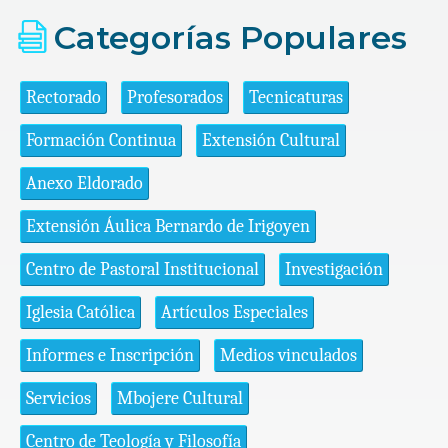
Categorías Populares
Rectorado
Profesorados
Tecnicaturas
Formación Continua
Extensión Cultural
Anexo Eldorado
Extensión Áulica Bernardo de Irigoyen
Centro de Pastoral Institucional
Investigación
Iglesia Católica
Artículos Especiales
Informes e Inscripción
Medios vinculados
Servicios
Mbojere Cultural
Centro de Teología y Filosofía