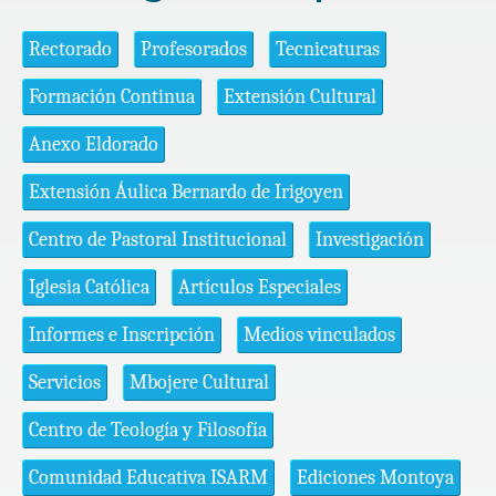
Rectorado
Profesorados
Tecnicaturas
Formación Continua
Extensión Cultural
Anexo Eldorado
Extensión Áulica Bernardo de Irigoyen
Centro de Pastoral Institucional
Investigación
Iglesia Católica
Artículos Especiales
Informes e Inscripción
Medios vinculados
Servicios
Mbojere Cultural
Centro de Teología y Filosofía
Comunidad Educativa ISARM
Ediciones Montoya