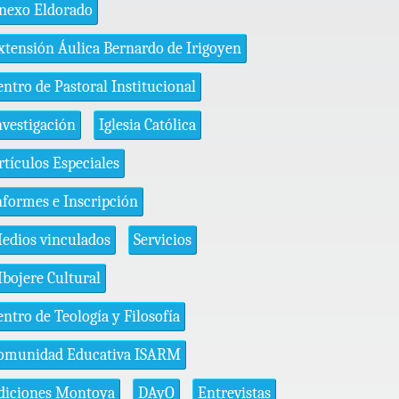
nexo Eldorado
xtensión Áulica Bernardo de Irigoyen
entro de Pastoral Institucional
nvestigación
Iglesia Católica
rtículos Especiales
nformes e Inscripción
edios vinculados
Servicios
bojere Cultural
entro de Teología y Filosofía
omunidad Educativa ISARM
diciones Montoya
DAyO
Entrevistas