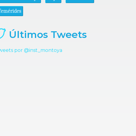
femérides
Últimos Tweets
weets por @inst_montoya