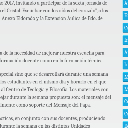
ño 2017, invitando a participar de la sexta Jornada de
A
el Cristal. Escuchar con los oídos del corazón”, a los
E
el Anexo Eldorado y la Extensión Áulica de Bdo. de
C
I
A
a de la necesidad de mejorar nuestra escucha para
a formación docente como en la formación técnica.
I
especial sino que se desarrollará durante una semana
M
los estudiantes en el mismo día y horario en el que
M
 al Centro de Teología y Filosofía. Los materiales con
ajar durante la semana propuesta son: el mensaje del
C
almente como soporte del Mensaje del Papa.
C
rácticas, en conjunto con sus docentes, produciendo
E
durante la semana en las distintas Unidades