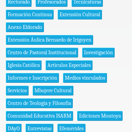
Rectorado
Profesorados
Tecnicaturas
Formación Continua
Extensión Cultural
Anexo Eldorado
Extensión Áulica Bernardo de Irigoyen
Centro de Pastoral Institucional
Investigación
Iglesia Católica
Artículos Especiales
Informes e Inscripción
Medios vinculados
Servicios
Mbojere Cultural
Centro de Teología y Filosofía
Comunidad Educativa ISARM
Ediciones Montoya
DAyO
Entrevistas
Efemérides