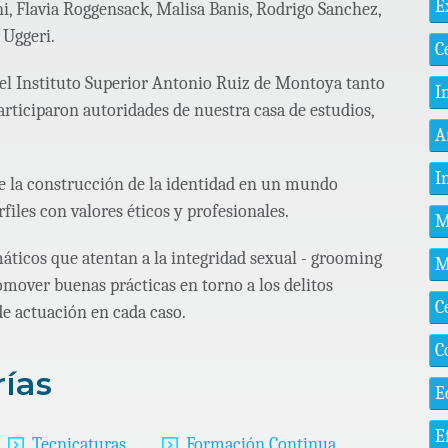
E
ni, Flavia Roggensack, Malisa Banis, Rodrigo Sanchez,
 Uggeri.
C
el Instituto Superior Antonio Ruiz de Montoya tanto
I
rticiparon autoridades de nuestra casa de estudios,
A
I
de la construcción de la identidad en un mundo
files con valores éticos y profesionales.
M
máticos que atentan a la integridad sexual - grooming
M
omover buenas prácticas en torno a los delitos
C
de actuación en cada caso.
C
rías
E
E
Tecnicaturas
Formación Continua