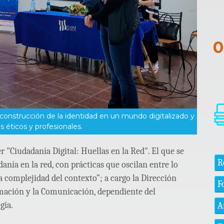
a construcción de la identidad en un mundo digitalizado y
 éticos y profesionales.
er "Ciudadanía Digital: Huellas en la Red". El que se
R
nía en la red, con prácticas que oscilan entre lo
la complejidad del contexto”; a cargo la Dirección
F
mación y la Comunicación, dependiente del
gía.
A