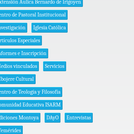
xtensión Áulica Bernardo de Irigoyen
entro de Pastoral Institucional
nvestigación
Iglesia Católica
rtículos Especiales
nformes e Inscripción
edios vinculados
Servicios
bojere Cultural
entro de Teología y Filosofía
omunidad Educativa ISARM
diciones Montoya
DAyO
Entrevistas
femérides