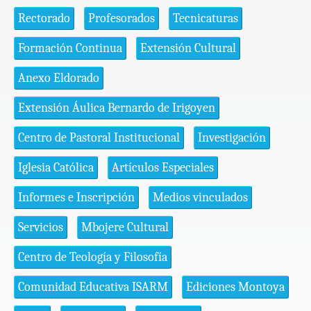
Rectorado
Profesorados
Tecnicaturas
Formación Continua
Extensión Cultural
Anexo Eldorado
Extensión Áulica Bernardo de Irigoyen
Centro de Pastoral Institucional
Investigación
Iglesia Católica
Artículos Especiales
Informes e Inscripción
Medios vinculados
Servicios
Mbojere Cultural
Centro de Teología y Filosofía
Comunidad Educativa ISARM
Ediciones Montoya