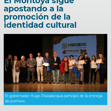
El Montoya sigue
apostando a la
promoción de la
identidad cultural
El gobernador Hugo Passalacqua participó de la entrega
de premios.