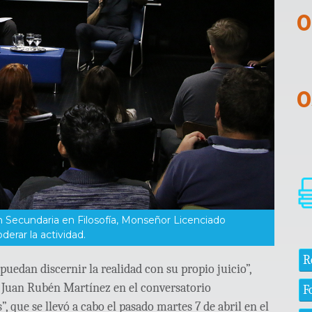
 Secundaria en Filosofía, Monseñor Licenciado
erar la actividad.
R
puedan discernir la realidad con su propio juicio”,
, Juan Rubén Martínez en el conversatorio
F
, que se llevó a cabo el pasado martes 7 de abril en el