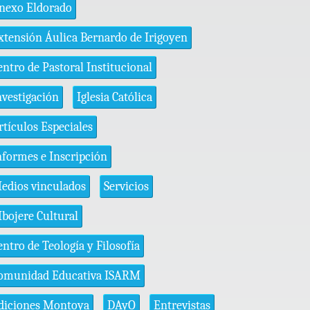
nexo Eldorado
xtensión Áulica Bernardo de Irigoyen
entro de Pastoral Institucional
nvestigación
Iglesia Católica
rtículos Especiales
nformes e Inscripción
edios vinculados
Servicios
bojere Cultural
entro de Teología y Filosofía
omunidad Educativa ISARM
diciones Montoya
DAyO
Entrevistas