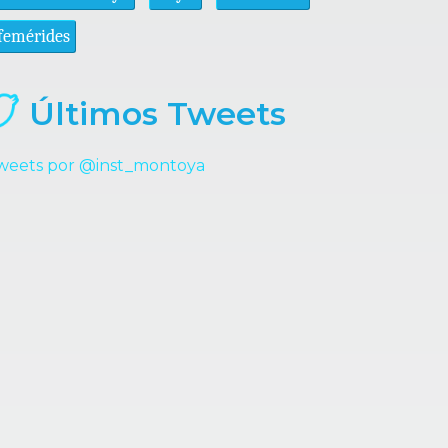
femérides
Últimos Tweets
weets por @inst_montoya