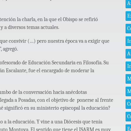
A
E
ención la charla, en la que el Obispo se refirió
 y a diversos temas actuales.
C
I
 que convivir (…) pero nuestra época va a exigir que
, agregó.
A
rofesorado de Educación Secundaria en Filosofía. Su
I
n Escalante, fue el encargado de moderar la
M
M
 rumbo de la conversación hacia anécdotas
legada a Posadas, con el objetivo de ponerse al frente
C
ué significó en su ministerio episcopal la educación?
C
o a la educación. Y vine a una Diócesis que tenía
E
tuto Montoya. El sentido que tiene el ISARM es muy