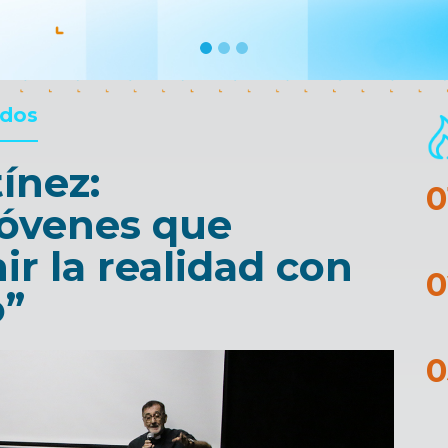
ados
ínez:
jóvenes que
r la realidad con
o”