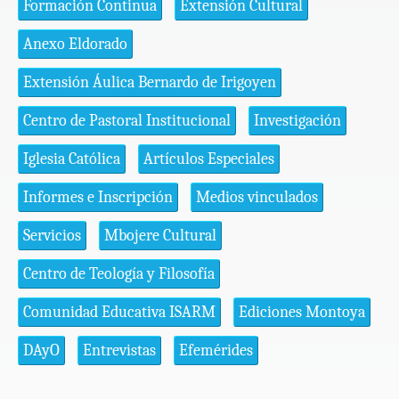
Formación Continua
Extensión Cultural
Anexo Eldorado
Extensión Áulica Bernardo de Irigoyen
Centro de Pastoral Institucional
Investigación
Iglesia Católica
Artículos Especiales
Informes e Inscripción
Medios vinculados
Servicios
Mbojere Cultural
Centro de Teología y Filosofía
Comunidad Educativa ISARM
Ediciones Montoya
DAyO
Entrevistas
Efemérides