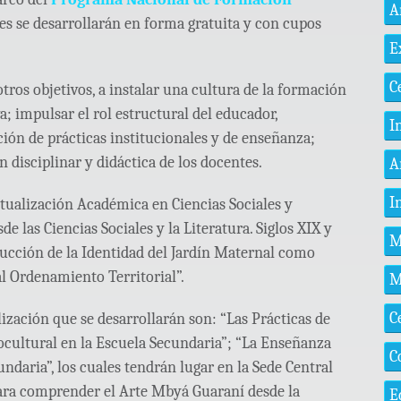
A
ales se desarrollarán en forma gratuita y con cupos
E
C
ros objetivos, a instalar una cultura de la formación
; impulsar el rol estructural del educador,
I
ión de prácticas institucionales y de enseñanza;
 disciplinar y didáctica de los docentes.
A
I
ctualización Académica en Ciencias Sociales y
e las Ciencias Sociales y la Literatura. Siglos XIX y
M
rucción de la Identidad del Jardín Maternal como
al Ordenamiento Territorial”.
M
C
ización que se desarrollarán son: “Las Prácticas de
ocultural en la Escuela Secundaria”; “La Enseñanza
C
undaria”, los cuales tendrán lugar en la Sede Central
ara comprender el Arte Mbyá Guaraní desde la
E