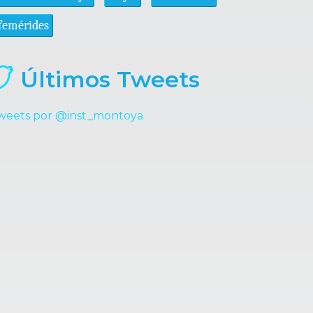
femérides
Últimos Tweets
weets por @inst_montoya