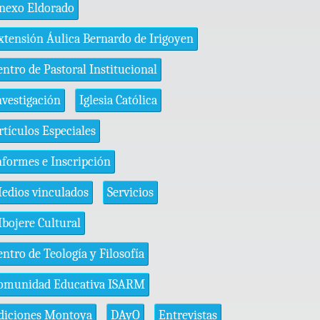
nexo Eldorado
xtensión Áulica Bernardo de Irigoyen
entro de Pastoral Institucional
nvestigación
Iglesia Católica
rtículos Especiales
nformes e Inscripción
edios vinculados
Servicios
bojere Cultural
entro de Teología y Filosofía
omunidad Educativa ISARM
diciones Montoya
DAyO
Entrevistas