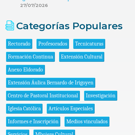
27/07/2026
Categorías Populares
Rectorado
Profesorados
Tecnicaturas
Formación Continua
Extensión Cultural
Anexo Eldorado
Extensión Áulica Bernardo de Irigoyen
Centro de Pastoral Institucional
Investigación
Iglesia Católica
Artículos Especiales
Informes e Inscripción
Medios vinculados
Servicios
Mbojere Cultural