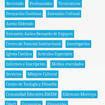
Rectorado
Profesorados
Tecnicaturas
Formación Continua
Extensión Cultural
Anexo Eldorado
Extensión Áulica Bernardo de Irigoyen
Centro de Pastoral Institucional
Investigación
Iglesia Católica
Artículos Especiales
Informes e Inscripción
Medios vinculados
Servicios
Mbojere Cultural
Centro de Teología y Filosofía
Comunidad Educativa ISARM
Ediciones Montoya
DAyO
Entrevistas
Efemérides