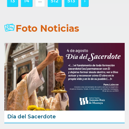
13
14
...
512
513
›
Foto Noticias
Día del Sacerdote