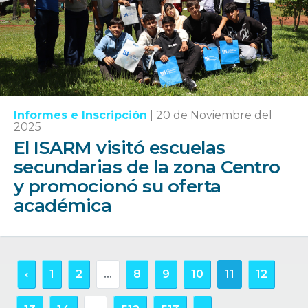
Informes e Inscripción
|
20 de Noviembre del
2025
El ISARM visitó escuelas
secundarias de la zona Centro
y promocionó su oferta
académica
‹
1
2
...
8
9
10
11
12