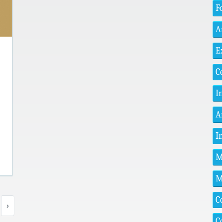
F
A
E
C
I
A
I
M
M
C
›
C