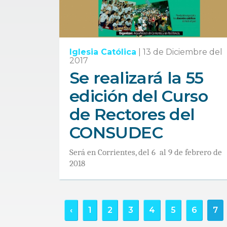
Iglesia Católica
|
13 de Diciembre del
2017
Se realizará la 55
edición del Curso
de Rectores del
CONSUDEC
Será en Corrientes, del 6 al 9 de febrero de
2018
‹
1
2
3
4
5
6
7