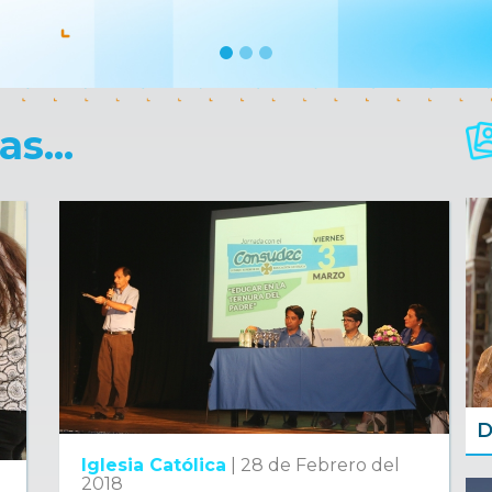
s...
D
Iglesia Católica
|
28 de Febrero del
2018