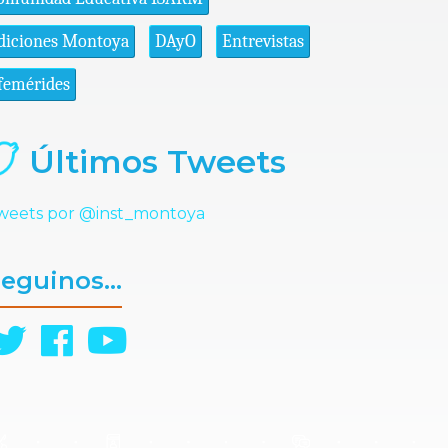
diciones Montoya
DAyO
Entrevistas
femérides
Últimos Tweets
weets por @inst_montoya
eguinos...