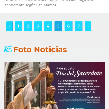
septiembre según San Marcos.
‹
1
2
3
4
5
6
7
›
Foto Noticias