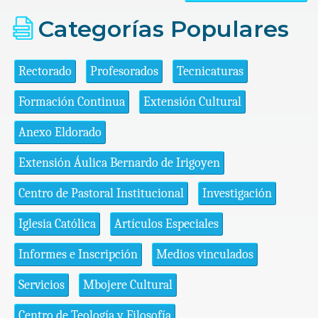
Categorías Populares
Rectorado
Profesorados
Tecnicaturas
Formación Continua
Extensión Cultural
Anexo Eldorado
Extensión Áulica Bernardo de Irigoyen
Centro de Pastoral Institucional
Investigación
Iglesia Católica
Artículos Especiales
Informes e Inscripción
Medios vinculados
Servicios
Mbojere Cultural
Centro de Teología y Filosofía