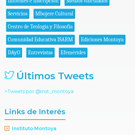
Informes e Inscripción
Medios vinculados
Servicios
Mbojere Cultural
Centro de Teología y Filosofía
Comunidad Educativa ISARM
Ediciones Montoya
DAyO
Entrevistas
Efemérides
Últimos Tweets
>Tweets por @inst_montoya
Links de Interés
Instituto Montoya