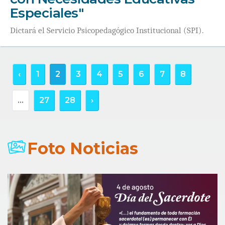
Especiales"
Dictará el Servicio Psicopedagógico Institucional (SPI).
‹
1
2
3
4
5
6
7
8
...
27
28
›
Foto Noticias