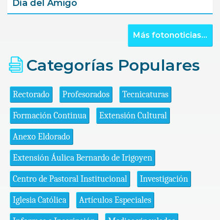
Día del Amigo
Más fotonoticias...
Categorías Populares
Rectorado
Profesorados
Tecnicaturas
Formación Continua
Extensión Cultural
Anexo Eldorado
Extensión Áulica Bernardo de Irigoyen
Centro de Pastoral Institucional
Investigación
Iglesia Católica
Artículos Especiales