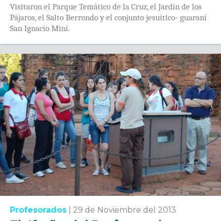
Visitaron el Parque Temático de la Cruz, el Jardín de los
Pájaros, el Salto Berrondo y el conjunto jesuítico- guaraní
San Ignacio Miní.
Profesorados
|
29 de Noviembre del 2013