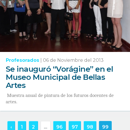
Profesorados
|
06 de Noviembre del 2013
Se inauguró “Vorágine” en el
Museo Municipal de Bellas
Artes
Muestra anual de pintura de los futuros docentes de
artes.
‹
1
2
...
96
97
98
99