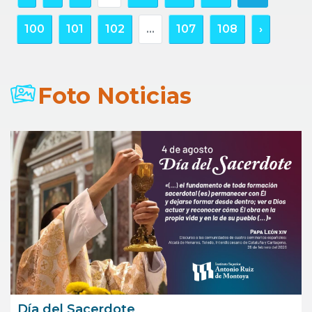
100
101
102
...
107
108
›
Foto Noticias
Día del Sacerdote