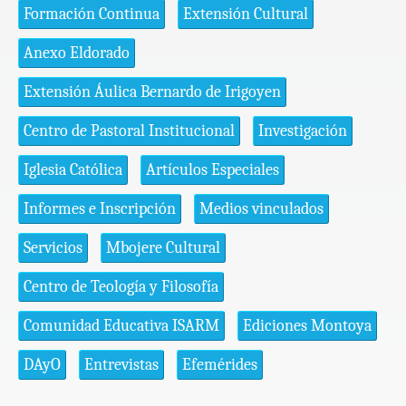
Formación Continua
Extensión Cultural
Anexo Eldorado
Extensión Áulica Bernardo de Irigoyen
Centro de Pastoral Institucional
Investigación
Iglesia Católica
Artículos Especiales
Informes e Inscripción
Medios vinculados
Servicios
Mbojere Cultural
Centro de Teología y Filosofía
Comunidad Educativa ISARM
Ediciones Montoya
DAyO
Entrevistas
Efemérides