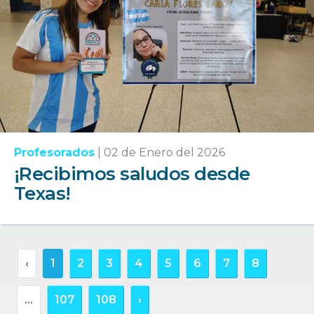
Profesorados
|
02 de Enero del 2026
¡Recibimos saludos desde
Texas!
‹
1
2
3
4
5
6
7
8
...
107
108
›