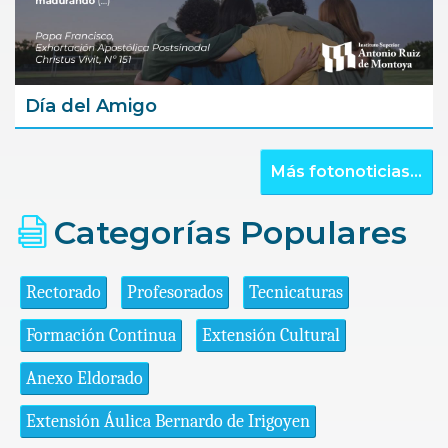
Día del Amigo
Más fotonoticias...
Categorías Populares
Rectorado
Profesorados
Tecnicaturas
Formación Continua
Extensión Cultural
Anexo Eldorado
Extensión Áulica Bernardo de Irigoyen