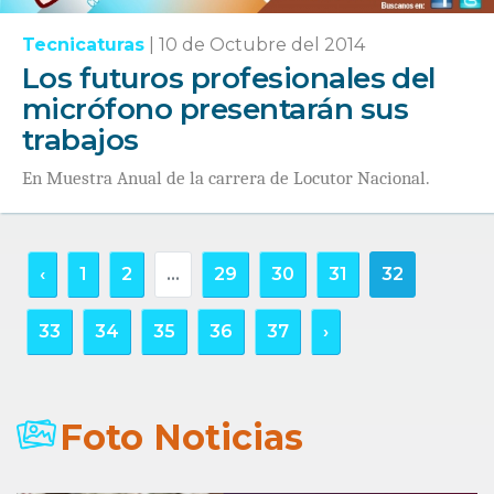
Tecnicaturas
|
10 de Octubre del 2014
Los futuros profesionales del
micrófono presentarán sus
trabajos
En Muestra Anual de la carrera de Locutor Nacional.
‹
1
2
...
29
30
31
32
33
34
35
36
37
›
Foto Noticias