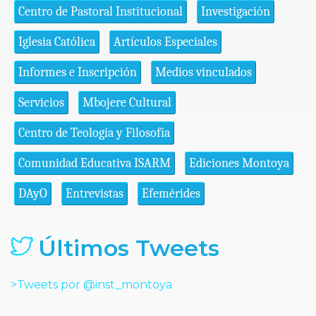
Centro de Pastoral Institucional
Investigación
Iglesia Católica
Artículos Especiales
Informes e Inscripción
Medios vinculados
Servicios
Mbojere Cultural
Centro de Teología y Filosofía
Comunidad Educativa ISARM
Ediciones Montoya
DAyO
Entrevistas
Efemérides
Últimos Tweets
>Tweets por @inst_montoya