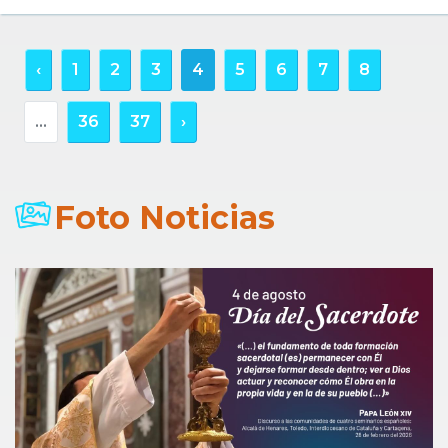
‹
1
2
3
4
5
6
7
8
...
36
37
›
Foto Noticias