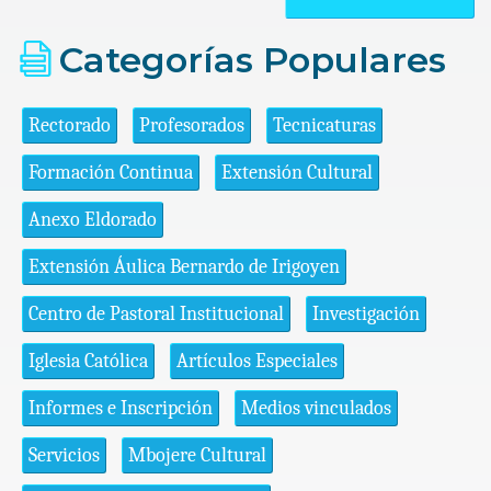
Categorías Populares
Rectorado
Profesorados
Tecnicaturas
Formación Continua
Extensión Cultural
Anexo Eldorado
Extensión Áulica Bernardo de Irigoyen
Centro de Pastoral Institucional
Investigación
Iglesia Católica
Artículos Especiales
Informes e Inscripción
Medios vinculados
Servicios
Mbojere Cultural