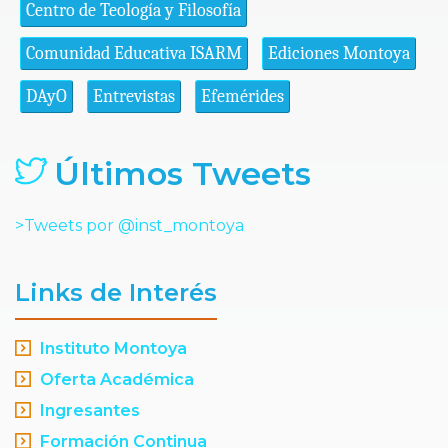
Centro de Teología y Filosofía
Comunidad Educativa ISARM
Ediciones Montoya
DAyO
Entrevistas
Efemérides
Últimos Tweets
>Tweets por @inst_montoya
Links de Interés
Instituto Montoya
Oferta Académica
Ingresantes
Formación Continua