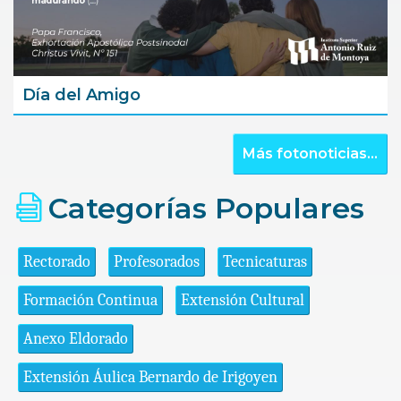
Día del Amigo
Más fotonoticias...
Categorías Populares
Rectorado
Profesorados
Tecnicaturas
Formación Continua
Extensión Cultural
Anexo Eldorado
Extensión Áulica Bernardo de Irigoyen