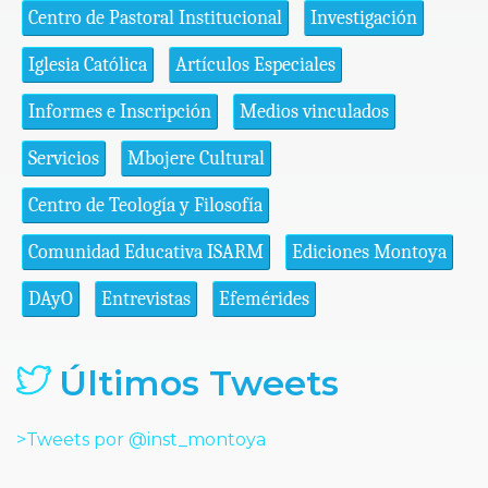
Centro de Pastoral Institucional
Investigación
Iglesia Católica
Artículos Especiales
Informes e Inscripción
Medios vinculados
Servicios
Mbojere Cultural
Centro de Teología y Filosofía
Comunidad Educativa ISARM
Ediciones Montoya
DAyO
Entrevistas
Efemérides
Últimos Tweets
>Tweets por @inst_montoya