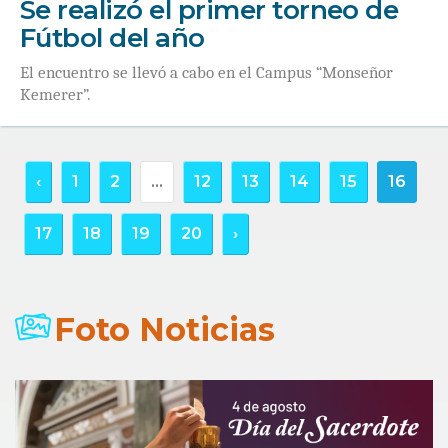
Se realizó el primer torneo de
Fútbol del año
El encuentro se llevó a cabo en el Campus “Monseñor
Kemerer”.
‹
1
2
...
12
13
14
15
16
17
18
19
20
›
Foto Noticias