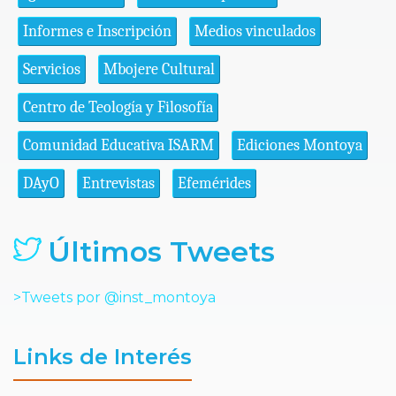
Informes e Inscripción
Medios vinculados
Servicios
Mbojere Cultural
Centro de Teología y Filosofía
Comunidad Educativa ISARM
Ediciones Montoya
DAyO
Entrevistas
Efemérides
Últimos Tweets
>Tweets por @inst_montoya
Links de Interés