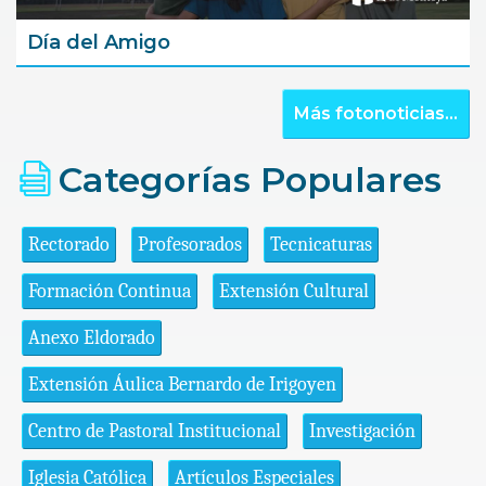
Día del Amigo
Más fotonoticias...
Categorías Populares
Rectorado
Profesorados
Tecnicaturas
Formación Continua
Extensión Cultural
Anexo Eldorado
Extensión Áulica Bernardo de Irigoyen
Centro de Pastoral Institucional
Investigación
Iglesia Católica
Artículos Especiales