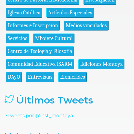
Iglesia Católica
Artículos Especiales
Informes e Inscripción
Medios vinculados
Servicios
Mbojere Cultural
Centro de Teología y Filosofía
Comunidad Educativa ISARM
Ediciones Montoya
DAyO
Entrevistas
Efemérides
Últimos Tweets
>Tweets por @inst_montoya