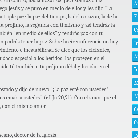
 de un centro, hacia nosotros que estamos en la
A
gó Jesús y se puso en medio de ellos y les dijo “La
E
a triple paz: la paz del tiempo, la del corazón, la de la
tu prójimo, la segunda con ti mismo y así tendrás la
C
mbién “en medio de ellos” y tendrás paz con tu
no podrás tener la paz. Sobre la circunferencia no hay
I
imiento e inestabilidad. Se dice que los elefantes,
A
ado especial a los heridos: los protegen en el
uida tú también a tu prójimo débil y herido, en el
I
M
tado y dijo de nuevo “¡La paz esté con ustedes!
M
s envío a ustedes” (cf. Jn 20,21). Con el amor que el
, con el mismo amor.
C
C
cano, doctor de la Iglesia.
E