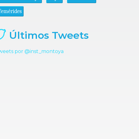
femérides
Últimos Tweets
weets por @inst_montoya