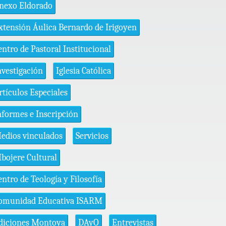
nexo Eldorado
xtensión Áulica Bernardo de Irigoyen
entro de Pastoral Institucional
nvestigación
Iglesia Católica
rtículos Especiales
nformes e Inscripción
edios vinculados
Servicios
bojere Cultural
entro de Teología y Filosofía
omunidad Educativa ISARM
diciones Montoya
DAyO
Entrevistas